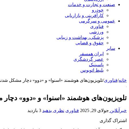
صنعت و تجارت و خدمات
خودرو
کارآفرینی و بازاریابی
عمومی و سرگرمی
فناوری
ورزشی
پزشکی، بهداشت و زیبایی
حقوق و قضایی
سایر
ایران همسفر
عصر گردشگری
پاسینیک
بلیط اتوبوس
خانه
/
فناوری
/
تلویزیون‌های هوشمند «اسنوا» و «دوو» دچار مشکل شدند
تلویزیون‌های هوشمند «اسنوا» و «دوو» دچار
خبرآنلاین
جولای 29, 2025
فناوری
نظری بدهید
3 بازدید
اشتراک گذاری