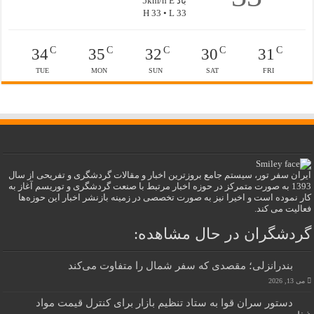
باد 5km/h E
H 33 • L 33
C
C
C
C
C
34
35
32
30
31
TUE
MON
SUN
SAT
FRI
ایران سفر تور، سیستم جامع بروزترین اخبار و مقالات گردشگری و تفریحی از سال
1393 به صورت متمرکز در حوزه اخبار مرتبط با صنعت گردشگری و توریسم آغاز به
کار نموده است و اخیرا نیز به صورت تخصصی در زمینه بازنشر اخبار این حوزه‌ها
فعالیت می کند.
گردشگران در حال مشاهده:
بندرانزلی؛ مقصدی که سفر شمال را متفاوت می‌کند
می 13, 2026
دستور سران قوا به ستاد تنظیم بازار برای کنترل قیمت مواد