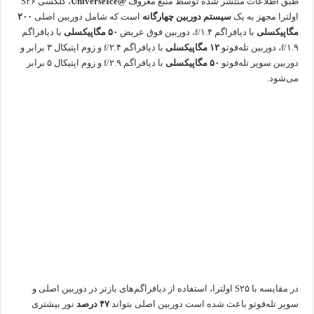
طبق اطلاعات منتشر شده توسط منبع معروف
@UniverseIce
، گلکسی S۲۶
اولترا مجهز به یک
سیستم دوربین چهارگانه
است که شامل دوربین اصلی
۲۰۰
مگاپیکسلی
با دیافراگم f/۱.۴، دوربین فوق عریض
۵۰ مگاپیکسلی
با دیافراگم
f/۱.۹، دوربین تله‌فوتو
۱۲ مگاپیکسلی
با دیافراگم f/۲.۴ و زوم اپتیکال ۳ برابر و
دوربین سوپر تله‌فوتو
۵۰ مگاپیکسلی
با دیافراگم f/۲.۹ و زوم اپتیکال ۵ برابر
می‌شود.
در مقایسه با S۲۵ اولترا، استفاده از دیافراگم‌های بازتر در دوربین اصلی و
سوپر تله‌فوتو باعث شده است دوربین اصلی بتواند
۴۷ درصد
نور بیشتری