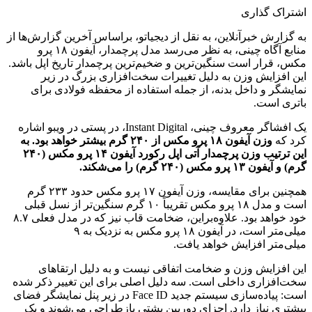
اشتراک گذاری
به گزارش خبرآنلاین، به نقل از دیجیاتو، براساس آخرین گزارش‌ها از
منابع آگاه چینی، به نظر می‌رسد مدل پرچمدار، آیفون ۱۸ پرو
مکس، قرار است سنگین‌ترین و ضخیم‌ترین پرچمدار تاریخ اپل باشد.
این افزایش وزن به دلیل تغییرات سخت‌افزاری بزرگ در زیر
نمایشگر و داخل بدنه، از جمله استفاده از محفظه فولادی برای
باتری است.
یک افشاگر معروف چینی، Instant Digital، در پستی در ویبو اشاره
کرد که
وزن آیفون ۱۸ پرو مکس از ۲۴۰ گرم بیشتر خواهد بود. به
این ترتیب وزن پرچمدار آتی اپل رکورد آیفون ۱۴ پرو مکس (۲۴۰
گرم) و آیفون ۱۳ پرو مکس (۲۴۰ گرم) را می‌شکند.
همچنین برای مقایسه، وزن آیفون ۱۷ پرو مکس حدود ۲۳۳ گرم
است و مدل ۱۸ پرو مکس تقریباً ۱۰ گرم سنگین‌تر از نسل قبلی
خود خواهد بود. علاوه‌براین، ضخامت قاب نیز که در مدل فعلی ۸.۷
میلی‌متر است، در آیفون ۱۸ پرو مکس به نزدیک به ۹
میلی‌متر افزایش خواهد یافت.
این افزایش وزن و ضخامت اتفاقی نیست و به دلیل ارتقاهای
سخت‌افزاری داخلی است. سه دلیل اصلی برای این تغییر ذکر شده
است: پیاده‌سازی سیستم جدید Face ID در زیر پنل نمایشگر فضای
بیشتری نیاز دارد. اجزای دوربین پشتی بازطراحی می‌شوند و یک