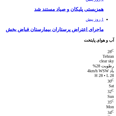
همزیستی پلیکان و صیاد مستند شد
1 روز پیش
ماجرای اعتراض پرستاران بیمارستان فیاض بخش
آب و هوای پایتخت
C
28
Tehran
clear sky
رطوبت 28%
باد 4km/h WSW
H 28 • L 28
C
30
Sat
C
32
Sun
C
35
Mon
C
34