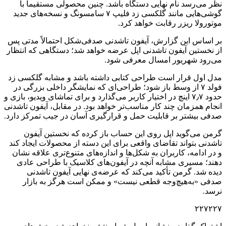
نظر می‌رسد نام نهایی دستگاه باشد. چنین محصولی مستقیماً با
گوشی‌هایی مانند گلکسی زد فلیپ ۷ سامسونگ و نسخه‌های جدید
موتورولا ریزر رقابت خواهد کرد.
بر اساس این گزارش، آیفون تاشدنی صدفی‌شکل احتمالاً مدتی پس
از نخستین آیفون تاشدنی اپل عرضه خواهد شد؛ دستگاهی که انتظار
می‌رود شهریور امسال معرفی شود.
مدل اول قرار است طراحی کتابی داشته باشد و مشابه گلکسی زد
فولد ۷ از وسط باز شود؛ طراحی‌ای که نمایشگر داخلی بزرگی در
حدود ۷٫۷ اینچ در اختیار کاربر می‌گذارد و برای تماشای ویدیو، بازی و
انجام همزمان چند کار مناسب‌تر خواهد بود. در مقابل، آیفون تاشدنی
صدفی بیشتر بر قابلیت حمل و قرارگیری آسان در جیب تمرکز دارد.
گرمن می‌گوید اپل روی این حساب باز کرده که نخستین آیفون
تاشدنی بتواند تقاضای واقعی برای این دسته از محصولات ایجاد کند
و در ادامه، کاربران به شکل‌ها و اندازه‌های متنوع‌تری علاقه نشان
دهند؛ مسیری مشابه آنچه در آیفون‌های کلاسیک با طراحی عادی
دیده شد. گرمن تأکید می‌کند که عرضه‌ی نهایی آیفون تاشدنی
صدفی «به‌هیچ‌وجه قطعی نیست» و ممکن است هرگز به بازار
نرسد.
۲۲۷۲۲۷