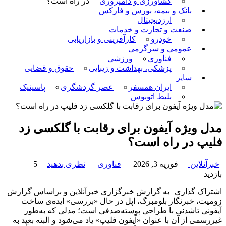
کشاورزی و دامپروری
در راه است؟
بانک و بیمه، بورس و فارکس
ارزدیجیتال
صنعت و تجارت و خدمات
خودرو
کارآفرینی و بازاریابی
عمومی و سرگرمی
فناوری
ورزشی
پزشکی، بهداشت و زیبایی
حقوق و قضایی
سایر
ایران همسفر
عصر گردشگری
پاسینیک
بلیط اتوبوس
مدل ویژه آیفون برای رقابت با گلکسی زد
فلیپ در راه است؟
خبرآنلاین
فوریه 3, 2026
فناوری
نظری بدهید
5
بازدید
اشتراک گذاری
به گزارش خبرگزاری خبرآنلاین و براساس گزارش
زومیت، خبرنگار بلومبرگ، اپل در حال «بررسی» ایده‌ی ساخت
آیفونی تاشدنی با طراحی پوسته‌صدفی است؛ مدلی که به‌طور
غیررسمی از آن با عنوان «آیفون فلیپ» یاد می‌شود و البته بعید به