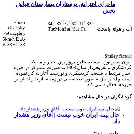
ماجرای اعتراض پرستاران بیمارستان فیاض
بخش
Tehran
C
C
C
C
C
C
34
35
32
30
31
33
clear sky
آب و هوای پایتخت
Tue
Mon
Sun
Sat
Fri
رطوبت 9%
باد 5km/h E
H 33 • L 33
ایران سفر تور، سیستم جامع بروزترین اخبار و مقالات
گردشگری و تفریحی از سال 1393 به صورت متمرکز در حوزه
اخبار مرتبط با صنعت گردشگری و توریسم آغاز به کار نموده
است و اخیرا نیز به صورت تخصصی در زمینه بازنشر اخبار این
حوزه‌ها فعالیت می کند.
گردشگران در حال مشاهده:
حال بیمه ایران خوب نیست | آقای وزیر هشدار
داد
نوامبر 2, 2024