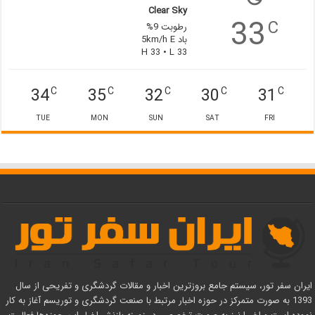
Clear Sky
33
C
رطوبت 9%
باد 5km/h E
H 33 • L 33
34
35
32
30
31
C
C
C
C
C
TUE
MON
SUN
SAT
FRI
ایران سفر تور، سیستم جامع بروزترین اخبار و مقالات گردشگری و تفریحی از سال
1393 به صورت متمرکز در حوزه اخبار مرتبط با صنعت گردشگری و توریسم آغاز به کار