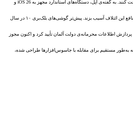
به گزارش خبرگزاری خبرآنلاین و براساس گزارش زومیت، آیفون و آیپد موفق شده‌اند مجوز نگهداری اطلاعات طبقه‌بندی‌شده‌ی ناتو را دریافت کنند. به گفته‌ی اپل، دستگاه‌های استاندارد مجهز به iOS 26 و
سطح NATO Restricted پایین‌ترین درجه‌ی اطلاعات طبقه‌بندی‌شده در ناتو محسوب و شامل اطلاعاتی می‌شود که افشای آن‌ها می‌تواند به منافع این ائتلاف آسیب بزند. پیش‌تر گوشی‌های بلک‌بری ۱۰ در سال
ادی که ابتدا استفاده از آیفون و آیپد را برای پردازش اطلاعات محرمانه‌ی دولت آلمان تأیید کرد و اکنون مجوز
‌گوید قابلیت‌های امنیتی داخلی مانند رمزنگاری پیشرفته، احراز هویت بیومتریک فیس آیدی و فناوری Memory Integrity Enforcement که به‌طور مستقیم برای مقابله با جاسوس‌افزارها طراحی شده،