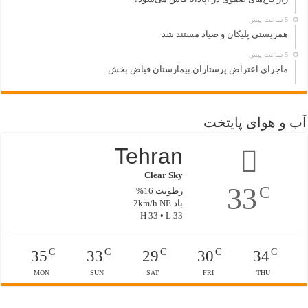
5 ساعت پیش
همزیستی پلیکان و صیاد مستند شد
5 ساعت پیش
ماجرای اعتراض پرستاران بیمارستان فیاض بخش
آب و هوای پایتخت
Tehran
Clear Sky
33
C
رطوبت 16%
باد 2km/h NE
H 33 • L 33
C
C
C
C
C
35
33
29
30
34
MON
SUN
SAT
FRI
THU