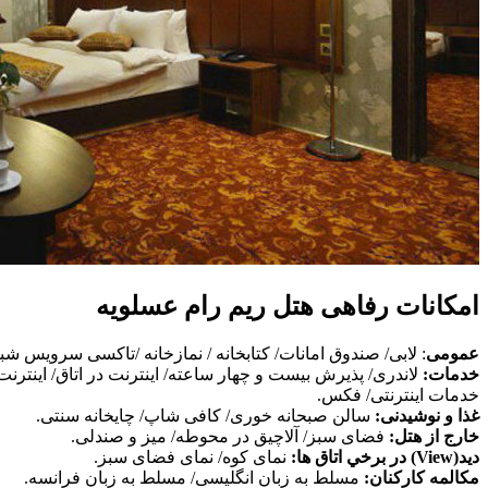
امکانات رفاهی هتل ریم رام عسلویه
عمومی
: لابی/ صندوق امانات/ کتابخانه / نمازخانه /تاکسی سرویس شب
خدمات:
خدمات اینترنتی/ فکس.
غذا و نوشیدنی:
سالن صبحانه خوری/ کافی شاپ/ چایخانه سنتی.
خارج از هتل:
فضای سبز/ آلاچیق در محوطه/ میز و صندلی.
ديد(View) در برخي اتاق ها:
نمای کوه/ نمای فضای سبز.
مكالمه كاركنان:
مسلط به زبان انگلیسی/ مسلط به زبان فرانسه.