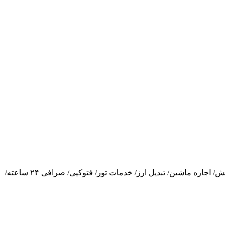
لاندری/ پذیرش بیست و چهار ساعته/ اینترنت در اتاق/ اینترنت در لابی/ اتاق چمدان/ خدمات بیدار باش/ خدمات اتو/ دستگاه واکس کفش/ اجاره ماشین/ تبدیل ارز/ خدمات تور/ فتوکپی/ صرافی ۲۴ ساعته/