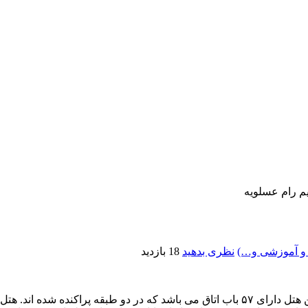
م رام عسلویه
ل و آموزشی و…)
نظری بدهید
18 بازدید
هتل ریم رام عسلویه در زمستان سال ۱۳۹۵ به بهره برداری رسید. این هتل دارای ۵۷ باب اتاق م