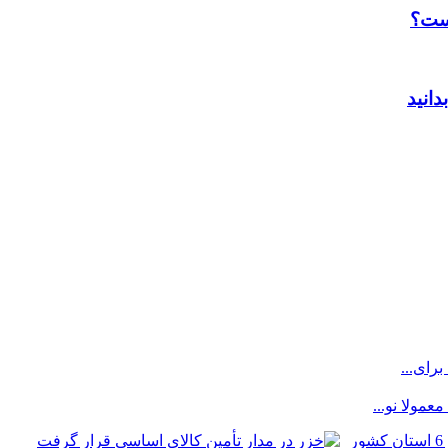
است؟
رای...
مولا نو...