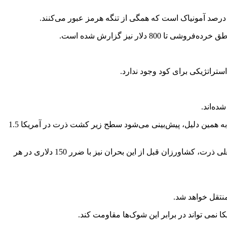
ده‌اند.
ذرت به شدت به نیتروژن وابسته است، در حالی که سویا به لطف همزیستی با باکتری‌ها می‌تواند نیتروژن مورد نیاز خود را از هوا تأمین کند. به همین دلیل، پیش‌بینی می‌شود سطح زیر کشت ذرت در آمریکا 1.5
وزارت کشاورزی آمریکا تخمین می‌زند که هزینه کاشت ذرت به 917 دلار در هر هکتار رسیده که یک سوم آن مربوط به کود است. با قیمت فعلی ذرت، کشاورزان قبل از این بحران نیز با ضرر 150 دلاری در هر
نتقل خواهد شد.