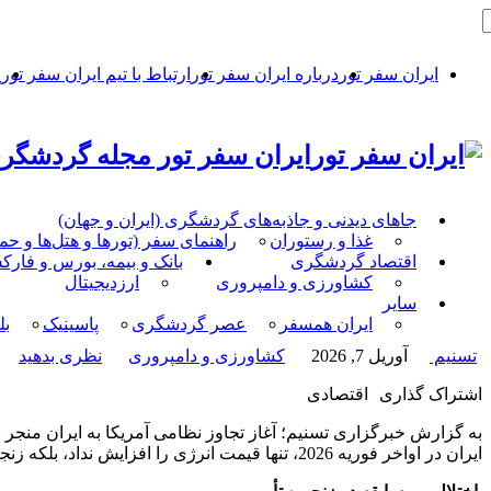
ایران سفر تور
درباره ایران سفر تور
ارتباط با تیم ایران سفر تور
ح
ایران سفر تور مجله گردشگری
جاهای دیدنی و جاذبه‌های گردشگری (ایران و جهان)
غذا و رستوران
راهنمای سفر (تورها و هتل‌ها و ح
اقتصاد گردشگری
بانک و بیمه، بورس و فار
کشاورزی و دامپروری
ارزدیجیتال
سایر
ایران همسفر
عصر گردشگری
پاسینیک
بل
تسنیم
آوریل 7, 2026
کشاورزی و دامپروری
نظری بدهید
اشتراک گذاری
اقتصادی
به گزارش خبرگزاری تسنیم؛ آغاز تجاوز نظامی آمریکا به ایران منجر
ایران در اواخر فوریه 2026، تنها قیمت انرژی را افزایش نداد، بلکه زنجیره تأمین حیاتی کود را نیز با بحران بی‌سابقه‌ای مواجه کرد.