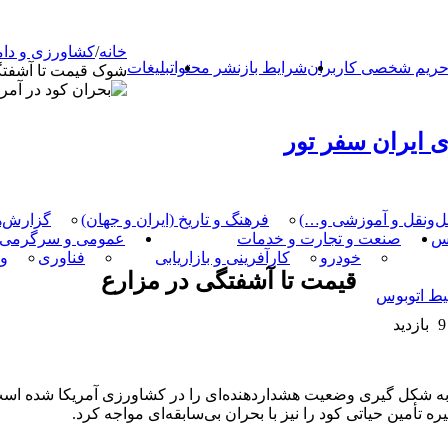
خانه
/
کشاورزی و دا
ریم شخصی کاربران
شرایط بازنشر محتوا
تبلیغات
شوک قیمت تا آشفتگ
 ایران سفر تور
مل‌و‌نقل و آموزشی و…)
فرهنگ و تاریخ (ایران و جهان)
گزارش‌ه
کس
صنعت و تجارت و خدمات
عمومی و سرگرمی
خودرو
کارآفرینی و بازاریابی
فناوری
و
قیمت تا آشفتگی در مزارع
یط اتوبوس
9 بازدید
 به شکل گیری وضعیت هشداردهنده‌ای را در کشاورزی آمریکا شده است. 