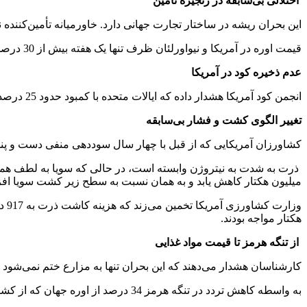
اختلالی بی‌سابقه در زنجیره تأمین
این بحران ریشه در ساختار تجارت جهانی دارد. خاورمیانه تأمین‌کننده نزدیک به 49 درصد صادرات اوره جهان (نوعی کود نیتروژنه حیاتی) و 30 درصد آمونیاک است که همگی از تنگ
قیمت اوره در آمریکا و نیواورلئان ظرف تنها یک هفته بیش از 30 درصد افزایش یافت و از 516 دلار به 683 دلار در هر تن رسید و در برخی مناطق خرده‌فروشی تا 800 دلار نیز گزارش شده است.
عدم ذخیره کود در آمریکا
انجمن کود آمریکا هشدار داده که ایالات متحده با کمبود حدود 25 درصدی کود مورد نیاز فصل کاشت مواجه است و برخلاف نفت، هیچ ذخیره استراتژیکی برای کود وجود ندارد.
تغییر الگوی کشت و فشار بی‌سابقه
کشاورزان آمریکایی که از قبل با چهار سال سوددهی منفی دست و پنجه
میلیون هکتار کاهش یابد و به همان نسبت به سطح زیر کشت سویا افز
هکتار مواجه بودند.
از تنگه هرمز تا قیمت مواد غذایی
کارشناسان هشدار می‌دهند که این بحران تنها به مزارع ختم نمی‌شود
به واسطه کاهش تردد در تنگه هرمز 34 درصد از اوره جهان که از کشورهای حاشیه خلیج فارس صادر می‌شود حالا متوقف شده است و آمریکا نمی تواند در برابر این شوک‌ها مقاومت کند.