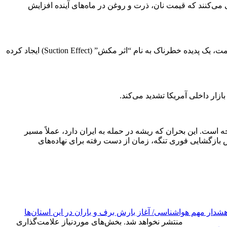
‌کنند که قیمت نان، ذرت و روغن در ماه‌های آینده افزایش
یک پارادوکس عجیب در بازار کود ایجاد شده است. قیمت اوره در بندر نیواورلئان تقریباً 119 دلار از میانگین جهانی کمتر است . این اختلاف قیمت، یک پدیده خطرناک به نام “اثر مکش” (Suction Effect) ایجاد کرده
زار داخلی آمریکا تشدید می‌کند.
 است. این بحران که ریشه در حمله به ایران دارد، عملاً مسیر
 بازگشایی فوری تنگه، زمان از دست رفته برای نهاده‌های
شدار مهم هواشناسی/ آغاز بارش برف و باران در این استان‌ها
منتشر نخواهد شد.
بخش‌های موردنیاز علامت‌گذاری