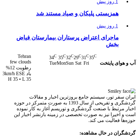
1 روز پیش
همزیستی پلیکان و صیاد مستند شد
1 روز پیش
ماجرای اعتراض پرستاران بیمارستان فیاض
بخش
Tehran
C
C
C
C
C
C
34
35
32
29
31
35
few clouds
آب و هوای پایتخت
Tue
Mon
Sun
Sat
Fri
رطوبت 12%
باد 3km/h ESE
H 35 • L 35
ایران سفر تور، سیستم جامع بروزترین اخبار و مقالات
گردشگری و تفریحی از سال 1393 به صورت متمرکز در حوزه
اخبار مرتبط با صنعت گردشگری و توریسم آغاز به کار نموده
است و اخیرا نیز به صورت تخصصی در زمینه بازنشر اخبار این
حوزه‌ها فعالیت می کند.
گردشگران در حال مشاهده: