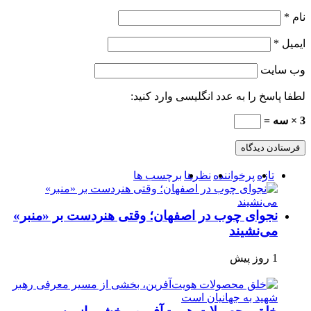
نام
*
ایمیل
*
وب‌ سایت
لطفا پاسخ را به عدد انگلیسی وارد کنید:
3 × سه =
تازه
پرخواننده
نظرها
برچسب ها
نجوای چوب در اصفهان؛ وقتی هنردست بر «منبر»
می‌نشیند
1 روز پیش