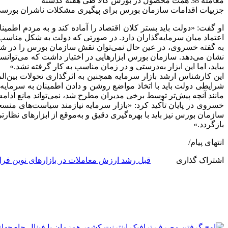
معامله 38 همت محصول در بورس کالا طی هفته گذشته
جزییات اقدامات سازمان بورس برای پیگیری مشکلات ناشران بورس
او گفت: «دولت باید بستر کلان اقتصاد را آماده کند و به مردم اط
اعتماد میان سرمایه‌گذاران دارد. در صورتی که دولت به شکل مناسب ا
به گفته خسروی، در عین حال نمی‌توان نقش سازمان بورس را در شرایط
نشان می‌دهد. سازمان بورس ابزارهایی در اختیار داشت که می‌توانس
بیاید، اما این ابزار به‌درستی و در زمان مناسب به کار گرفته نشد.»
این کارشناس ارشد بازار سرمایه همچنین به اثرگذاری تحولات بین‌
شرایطی دولت باید با اتخاذ مواضع روشن و دادن اطمینان به سرمایه‌
مانند آنچه پیش‌تر توسط برخی مدیران مطرح شد، نمی‌تواند مانع ادامه 
خسروی در پایان تأکید کرد: «بازار سرمایه نیازمند سیاست‌های م
سازمان بورس نیز باید با بهره‌گیری دقیق و به‌موقع از ابزارهای نظ
بازگردد.»
انتهای پیام/
اشتراک گذاری
قبل
رشد ارزش معاملات در بازارهای نوین فر