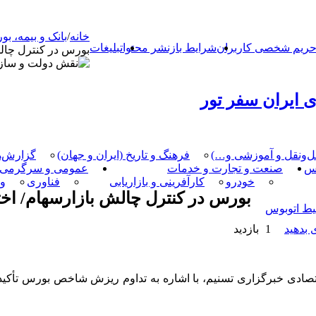
خانه
/
بانک و بیمه، 
ریم شخصی کاربران
شرایط بازنشر محتوا
تبلیغات
بورس در کنترل چالش
 ایران سفر تور
مل‌و‌نقل و آموزشی و…)
فرهنگ و تاریخ (ایران و جهان)
گزارش‌ه
کس
صنعت و تجارت و خدمات
عمومی و سرگرمی
خودرو
کارآفرینی و بازاریابی
فناوری
و
بورس در کنترل چالش بازارسهام/ اختی
یط اتوبوس
بدهید
1 بازدید
اقتصادی خبرگزاری تسنیم، با اشاره به تداوم ریزش شاخص بورس ت