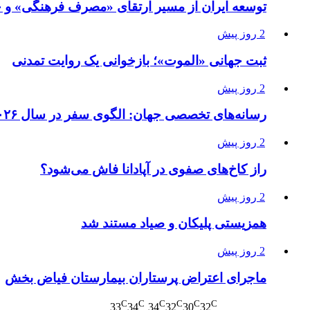
توسعه ایران از مسیر ارتقای «مصرف فرهنگی» و ح
2 روز پیش
ثبت جهانی «الموت»؛ بازخوانی یک روایت تمدنی
2 روز پیش
رسانه‌های تخصصی جهان: الگوی سفر در سال ۲۰۲۶ در حال دگرگونی است/ تجربه، پایداری و فناوری جایگزین سفرهای سنتی می‌شوند
2 روز پیش
راز کاخ‌های صفوی در آپادانا فاش می‌شود؟
2 روز پیش
همزیستی پلیکان و صیاد مستند شد
2 روز پیش
ماجرای اعتراض پرستاران بیمارستان فیاض بخش
C
C
C
C
C
C
33
34
34
32
30
32