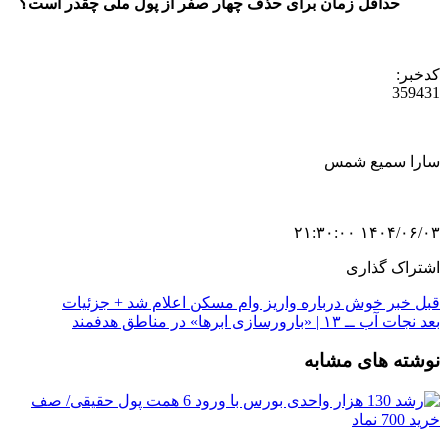
حداقل زمان برای حذف چهار صفر از پول ملی چقدر است؟
کدخبر:
359431
سارا سمیع شمس
۱۴۰۴/۰۶/۰۳ ۲۱:۳۰:۰۰
اشتراک گذاری
قبل
خبر خوش درباره واریز وام مسکن اعلام شد + جزئیات
بعد
نجات آب ــ ۱۳ | «بارورسازی ابرها» در مناطق هدفمند
نوشته های مشابه