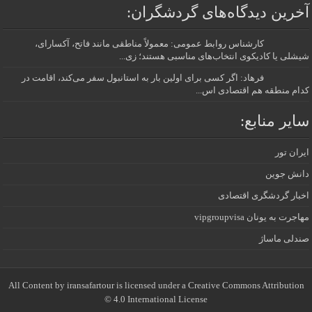
آخرین دیدگاه‌های گردشگران:
کارشناس روابط عمومی: معمولاً مناطقی مانند فاتح، آکسارای،
شیشلی یا کادیکوی انتخاب‌های مناسبی هستند؛ زی...
فرهاد: اگر کسی برای اولین بار به استانبول سفر می‌کند، اقامت در
کدام منطقه هم اقتصادی اس...
سایر منابع:
ایران تور
دانش جوین
اخبار گردشگری اقتصادی
مهاجرت به یونان vipgroupvisa
صندلی ماساژ
All Content by iransafartour is licensed under a Creative Commons Attribution
4.0 International License ©️