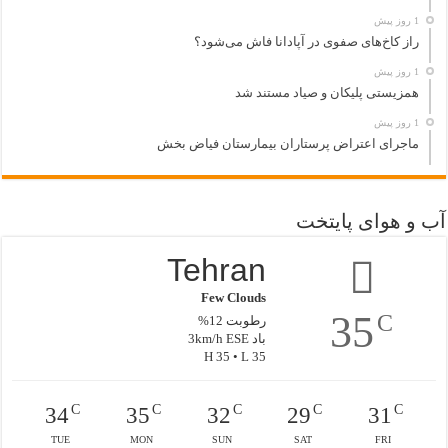
1 روز پیش
راز کاخ‌های صفوی در آپادانا فاش می‌شود؟
1 روز پیش
همزیستی پلیکان و صیاد مستند شد
1 روز پیش
ماجرای اعتراض پرستاران بیمارستان فیاض بخش
آب و هوای پایتخت
Tehran
Few Clouds
35
C
رطوبت 12%
باد 3km/h ESE
H 35 • L 35
C
C
C
C
C
34
35
32
29
31
TUE
MON
SUN
SAT
FRI