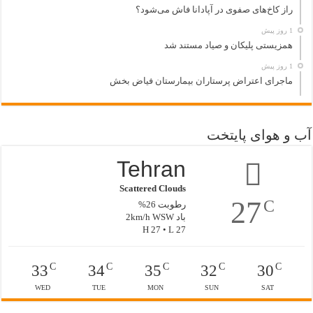
راز کاخ‌های صفوی در آپادانا فاش می‌شود؟
1 روز پیش
همزیستی پلیکان و صیاد مستند شد
1 روز پیش
ماجرای اعتراض پرستاران بیمارستان فیاض بخش
آب و هوای پایتخت
Tehran
Scattered Clouds
27
C
رطوبت 26%
باد 2km/h WSW
H 27 • L 27
C
C
C
C
C
33
34
35
32
30
WED
TUE
MON
SUN
SAT