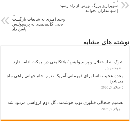
قبل
سوپراریز بزرگ بورس از راه رسید
| سهامداران بخوانند
بعد
وحید امیری به شایعات بازگشت
یحیی گل‌محمدی به پرسپولیس
پاسخ داد
نوشته های مشابه
شوک به استقلال و پرسپولیس / بلاتکلیفی در نیمکت ادامه دارد
4 هفته پیش
وعده عجیب ناسا برای قهرمانی آمریکا / توپ جام جهانی راهی ماه
می‌شود
جولای 3, 2026
تصمیم جنجالی فناوری توپ هوشمند؛ گل دوم کرواسی مردود شد
جولای 3, 2026