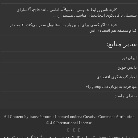
کارشناس روابط عمومی: معمولاً مناطقی مانند فاتح، آکسارای،
شیشلی یا کادیکوی انتخاب‌های مناسبی هستند؛ زی...
فرهاد: اگر کسی برای اولین بار به استانبول سفر می‌کند، اقامت در
کدام منطقه هم اقتصادی اس...
سایر منابع:
ایران تور
دانش جوین
اخبار گردشگری اقتصادی
مهاجرت به یونان vipgroupvisa
صندلی ماساژ
All Content by iransafartour is licensed under a Creative Commons Attribution
4.0 International License ©️
وب‌سایت iransafartour، یک سایت کاملا تخصصی در حوزه گردشگری است که تحت