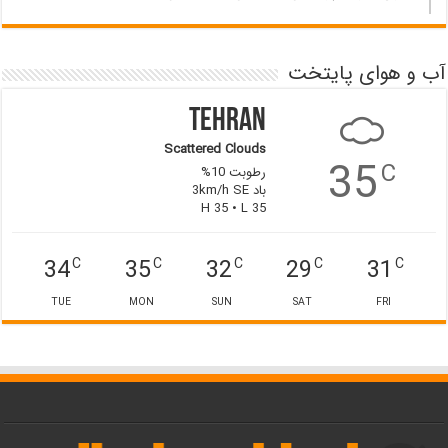
آب و هوای پایتخت
Tehran
Scattered Clouds
35
C
رطوبت 10%
باد 3km/h SE
H 35 • L 35
34
35
32
29
31
C
C
C
C
C
TUE
MON
SUN
SAT
FRI