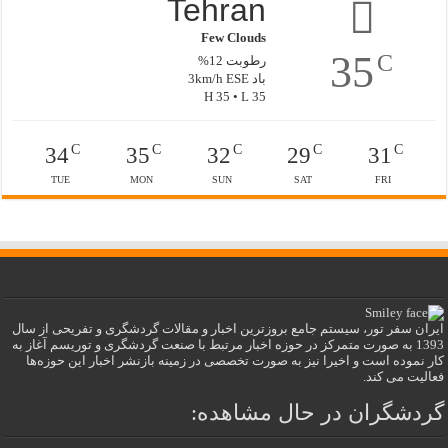
Tehran
Few Clouds
35
C
رطوبت 12%
باد 3km/h ESE
H 35 • L 35
C
C
C
C
C
34
35
32
29
31
TUE
MON
SUN
SAT
FRI
ایران سفر تور، سیستم جامع بروزترین اخبار و مقالات گردشگری و تفریحی از سال
1393 به صورت متمرکز در حوزه اخبار مرتبط با صنعت گردشگری و توریسم آغاز به
کار نموده است و اخیرا نیز به صورت تخصصی در زمینه بازنشر اخبار این حوزه‌ها
فعالیت می کند.
گردشگران در حال مشاهده: