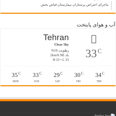
ماجرای اعتراض پرستاران بیمارستان فیاض بخش
آب و هوای پایتخت
Tehran
Clear Sky
33
C
رطوبت 16%
باد 2km/h NE
H 33 • L 33
C
C
C
C
C
35
33
29
30
34
MON
SUN
SAT
FRI
THU