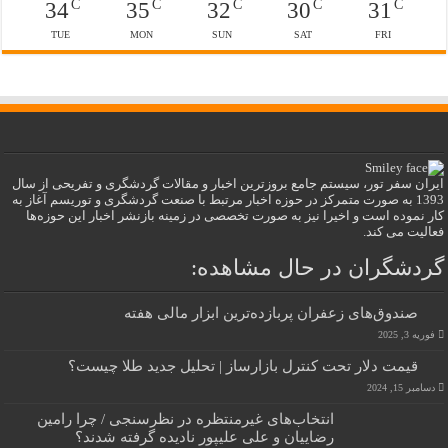
C
C
C
C
C
34
35
32
30
31
TUE
MON
SUN
SAT
FRI
ایران سفر تور، سیستم جامع بروزترین اخبار و مقالات گردشگری و تفریحی از سال
1393 به صورت متمرکز در حوزه اخبار مرتبط با صنعت گردشگری و توریسم آغاز به
کار نموده است و اخیرا نیز به صورت تخصصی در زمینه بازنشر اخبار این حوزه‌ها
فعالیت می کند.
گردشگران در حال مشاهده:
صندوق‌های زعفران پربازده‌ترین ابزار مالی هفته
فوریه 3, 2025
قیمت دلار تحت کنترل بازارساز | تحلیل جدید طلا چیست؟
دسامبر 15, 2024
انتخاب‌های غیرمنتظره در نظرسنجی / چرا رامین
رضاییان و علی علیپور نادیده گرفته شدند؟