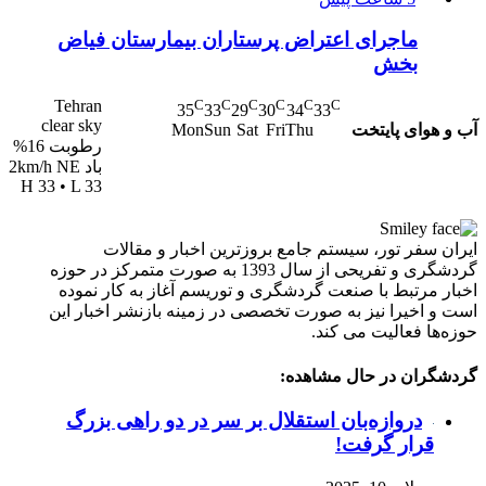
ماجرای اعتراض پرستاران بیمارستان فیاض
بخش
Tehran
C
C
C
C
C
C
35
33
29
30
34
33
clear sky
آب و هوای پایتخت
Mon
Sun
Sat
Fri
Thu
رطوبت 16%
باد 2km/h NE
H 33 • L 33
ایران سفر تور، سیستم جامع بروزترین اخبار و مقالات
گردشگری و تفریحی از سال 1393 به صورت متمرکز در حوزه
اخبار مرتبط با صنعت گردشگری و توریسم آغاز به کار نموده
است و اخیرا نیز به صورت تخصصی در زمینه بازنشر اخبار این
حوزه‌ها فعالیت می کند.
گردشگران در حال مشاهده:
دروازه‌بان استقلال بر سر در دو راهی بزرگ
قرار گرفت!