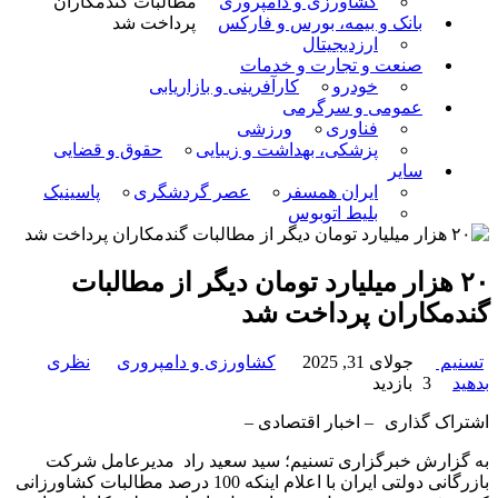
کشاورزی و دامپروری
مطالبات گندمکاران
بانک و بیمه، بورس و فارکس
پرداخت شد
ارزدیجیتال
صنعت و تجارت و خدمات
خودرو
کارآفرینی و بازاریابی
عمومی و سرگرمی
فناوری
ورزشی
پزشکی، بهداشت و زیبایی
حقوق و قضایی
سایر
ایران همسفر
عصر گردشگری
پاسینیک
بلیط اتوبوس
۲۰ هزار میلیارد تومان دیگر از مطالبات
گندمکاران پرداخت شد
تسنیم
جولای 31, 2025
کشاورزی و دامپروری
نظری
بدهید
3 بازدید
اشتراک گذاری
– اخبار اقتصادی –
به گزارش خبرگزاری تسنیم؛ سید سعید راد مدیرعامل شرکت
بازرگانی دولتی ایران با اعلام اینکه 100 درصد مطالبات کشاورزانی