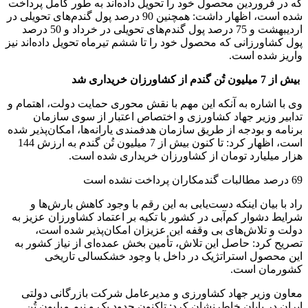
که در فروردین محصول خود را تحویل داده‌اند به طور کامل پرداخت
شده است، اظهار داشت: همچنین 90 درصد پول گندم‌های تحویلی در
اردیبهشت و 75 درصد پول گندم‌های تحویلی در خرداد و 50 درصد
پول کشاورزانی که محصول خود را تا ششم تیرماه تحویل داده‌اند نیز
واریز شده است.
بیش از 7 میلیون تُن گندم از کشاورزان خریداری شد
وی با اشاره به آنکه این مهم با نقش محوری حمایت دولت، اهتمام و
تدابیر وزیر جهاد کشاورزی و اختصاص اعتبار از سوی سازمان
برنامه و بودجه از طریق سازمان هدفمندی یارانه‌ها، امکان‌پذیر شده
است، اظهار کرد: تا کنون بیش از 7 میلیون تُن گندم به ارزش 144
هزار میلیارد تومان از کشاورزان خریداری شده است.
69 درصد مطالبات گندمکاران پرداخت نشده است
راد با بیان اینکه دست‌یابی به این رقم با وجود کاهش بارش‌ها و
شرایط دشوار کم‌آبی در کشور با تکیه بر اعتماد کشاورزان عزیز به
دولت و تلاش‌های بی وقفه این عزیزان امکان‌پذیر شده است،
تصریح کرد: حاصل این تلاش، تأمین بخش عمده‌ای از نیاز کشور به
این محصول استراتژیک در داخل با وجود خشکسالی تاریخی
کشورمان است.
معاون وزیر جهاد کشاورزی و مدیرعامل شرکت بازرگانی دولتی
ایران در پایان خاطرنشان کرد: تاکنون حدود یک و نیم میلیون تُن