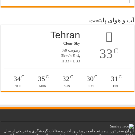
آب و هوای پایتخت
Tehran
Clear Sky
33
C
رطوبت 9%
باد 5km/h E
H 33 • L 33
C
C
C
C
C
34
35
32
30
31
TUE
MON
SUN
SAT
FRI
ایران سفر تور، سیستم جامع بروزترین اخبار و مقالات گردشگری و تفریحی از سال