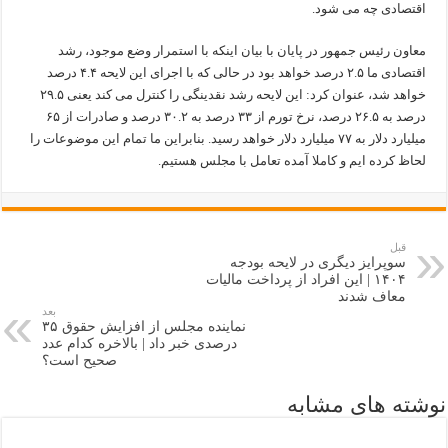
اقتصادی چه می شود.
معاون رئیس جمهور در پایان با بیان اینکه با استمرار وضع موجود، رشد
اقتصادی ما ۲.۵ درصد خواهد بود در حالی که با اجرای این لایحه ۴.۴ درصد
خواهد شد، عنوان کرد: این لایحه رشد نقدینگی را کنترل می کند یعنی ۲۹.۵
درصد به ۲۶.۵ درصد، نرخ تورم از ۳۳ درصد به ۳۰.۲ درصد و صادرات از ۶۵
میلیارد دلار به ۷۷ میلیارد دلار خواهد رسید. بنابراین ما تمام این موضوعات را
لحاظ کرده ایم و کاملا آمده تعامل با مجلس هستیم.
قبل
سوپرایز دیگری در لایحه بودجه
۱۴۰۴ | این افراد از پرداخت مالیات
معاف شدند
بعد
نماینده مجلس از افزایش حقوق ۳۵
درصدی خبر داد | بالاخره کدام عدد
صحیح است؟
نوشته های مشابه