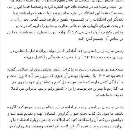
رئیس مجلس شورای اسلامی در پایان اظهارات خود با بیان اینکه اعتقاد من
این است و شما هم در صحبت های خود اشاره کردید و شخصا حتما این را می
پسندم که شما این اشکالات را وارد بدانید و بعد دولت هم همراه باشد و با
یکدیگر این اشکالات را در کمیسیون تلفیق برطرف کنید، گفت: بعد از آن، با
هم بحث شورای نگهبان، هیأت عالی نظارت و مجمع را داریم که دولت و
مجلس یکپارچه آنها را حل می کند؛ اگر واقعا این را قبول داشته باشید، مجلس
بر اساس آن تصمیم گیری کند.
رئیس سازمان برنامه و بودجه: آمادگی کامل دولت برای تعامل با مجلس در
بررسی لایحه بودجه ۱۴۰۴/ این لایحه رشد نقدینگی را کنترل می‌کند
سیدحمید پورمحمدی در پاسخ به تذکرات رئیس مجلس شورای اسلامی گفت:
لایحه بودجه ۱۴۰۴ یک پیشنهاد بوده و آن چیزی که بیرون می آید قانون است و
ما آمادگی کامل داریم که با مجلس تعامل کنیم و تمام توان خود را روی هم
می گذاریم تا بهترین سرنوشت را برای کشور رقم بزنیم، بنابراین من کاملا
خدمت شما هستم.
رئیس سازمان برنامه و بودجه در ادامه درباره ارقام بودجه تصریح کرد: اگرچه
تکلیف ما نبود، یک کتاب تحت عنوان گزارش اقتصادی تهیه و تقدیم شما شد و
خواهش می کنم آن را مطالعه کنید که اطلاعات جامعی درباره اقتصاد دنیا و
ایران داده شده و بحث شده اگر این لایحه اجرا شود، وضعیت متغیرهای کلان