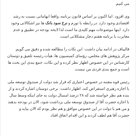
می کنیم.
وی افزود: اما اکنون بر اساس قانون برنامه، واقعا ابهاماتی نسبت به رشد
اقتصادی وجود دارد. در رابطه با تورم و
نرخ سود بانک
ها نیز اشکالاتی وجود
دارد. اینها موضوعات مهم کلیدی ما است لذا لایحه بودجه در تطبیق و عدم
مغایرت با برنامه هفتم دچار مشکلاتی است.
قالیباف در ادامه بیان داشت: این نکات را مطالعه شده و دقیق می گویم.
مرکز پژوهش های مجلس، رؤسای کمیسیون ها، هیأت رئیسه تلفیق و دوستان
کارشناس در این خصوص اظهار نظر کرده و این نکات، جمع بندی این بحث ها
است و جمع بندی فردی من نیست.
رئیس قوه مقننه در خصوص اعتباری که قرار شد دولت از صندوق توسعه ملی
با اجازه رهبری استقراض کند، اظهار داشت: برخی دوستان اشاره کردند و از
بنده هم نظر خواسته شد که ۲۸ درصد امسال دولت به جای اینکه وسط سال
با اجازه حضرت آقا از صندوق توسعه ملی برداشت شود، الان در بودجه بدهند
و من هم با دولت در این خصوص موافق و هم نظر بودم که الان بیاید و
حضرت آقا هم لطف کردند و این اقدام اتفاق افتاد.