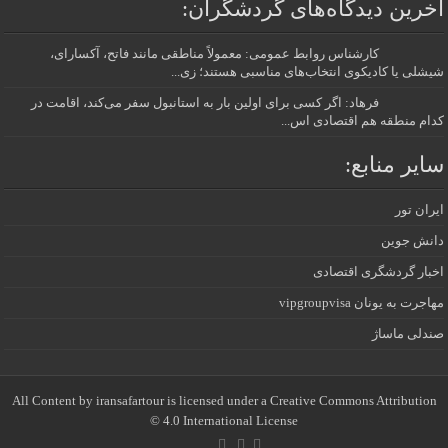
آخرین دیدگاه‌های گردشگران:
کارشناس روابط عمومی: معمولاً مناطقی مانند فاتح، آکسارای،
شیشلی یا کادیکوی انتخاب‌های مناسبی هستند؛ زی...
فرهاد: اگر کسی برای اولین بار به استانبول سفر می‌کند، اقامت در
کدام منطقه هم اقتصادی اس...
سایر منابع:
ایران تور
دانش جوین
اخبار گردشگری اقتصادی
مهاجرت به یونان vipgroupvisa
صندلی ماساژ
All Content by iransafartour is licensed under a Creative Commons Attribution
4.0 International License ©️