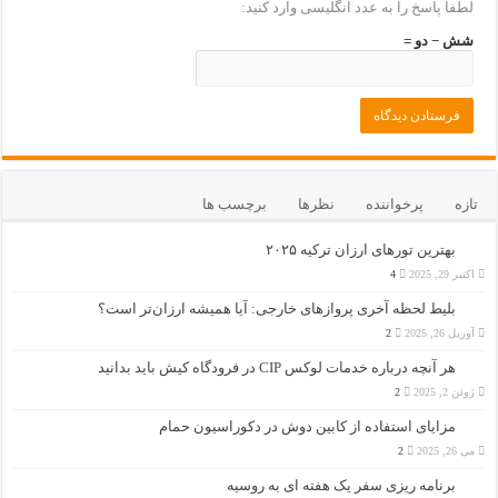
لطفا پاسخ را به عدد انگلیسی وارد کنید:
شش − دو =
تازه
پرخواننده
نظرها
برچسب ها
بهترین تورهای ارزان ترکیه ۲۰۲۵
اکتبر 29, 2025
4
بلیط لحظه آخری پروازهای خارجی: آیا همیشه ارزان‌تر است؟
آوریل 26, 2025
2
هر آنچه درباره خدمات لوکس CIP در فرودگاه‌ کیش باید بدانید
ژوئن 2, 2025
2
مزایای استفاده از کابین دوش در دکوراسیون حمام
می 26, 2025
2
برنامه ریزی سفر یک هفته ای به روسیه