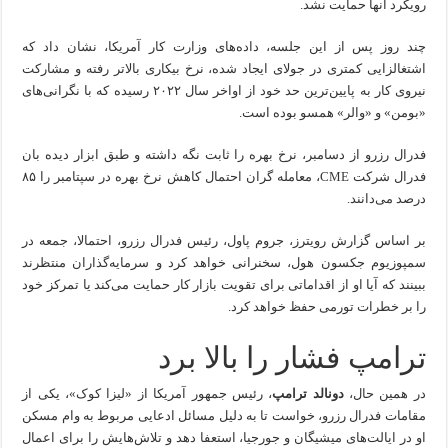
رویکرد آنها حمایت نشد.
چند روز پس از این جلسه، داده‌های وزارت کار آمریکا، نشان داد که
اشتغالزایی کمتری در جولای ایجاد شده، نرخ بیکاری بالاتر رفته و مشارکت
نیروی کار به پایین‌ترین حد خود از اواخر سال ۲۰۲۲ رسیده که با نگرانی‌های
«بومن» و «والر» همسو بوده است.
فدرال رزرو از دسامبر، نرخ بهره را ثابت نگه داشته و طبق ابزار دیده بان
فدرال شرکت CME، معامله گران احتمال کاهش نرخ بهره در سپتامبر را ۸۵
درصد می‌دانند.
بر اساس گزارش رویترز، جروم پاول، رئیس فدرال رزرو، احتمالا، جمعه در
سمپوزیوم جکسون هول، سخنرانی خواهد کرد و سرمایه‌گذاران منتظرند
ببینند که آیا او از اقداماتی برای تقویت بازار کار حمایت می‌کند یا تمرکز خود
را بر خطرات تورمی حفظ خواهد کرد.
ترامپ فشار را بالا برد
در همین حال،
دونالد ترامپ
، رئیس جمهور آمریکا از «لیزا کوک»، یکی از
مقامات فدرال رزرو، خواست تا به دلیل مسائل ادعایی مربوط به وام مسکن
او در ایالت‌های میشیگان و جورجیا، استعفا دهد و تلاش‌هایش را برای اعمال