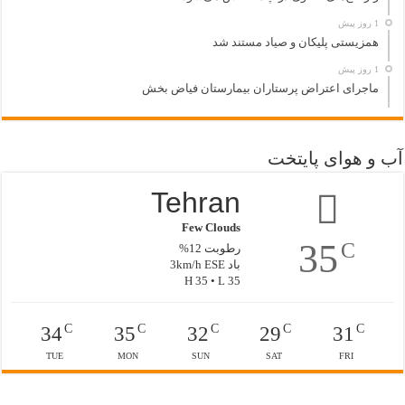
1 روز پیش
همزیستی پلیکان و صیاد مستند شد
1 روز پیش
ماجرای اعتراض پرستاران بیمارستان فیاض بخش
آب و هوای پایتخت
Tehran
Few Clouds
35
C
رطوبت 12%
باد 3km/h ESE
H 35 • L 35
C
C
C
C
C
34
35
32
29
31
TUE
MON
SUN
SAT
FRI