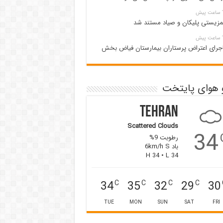
پیش
زیستی پلیکان و صیاد مستند شد
پیش
جرای اعتراض پرستاران بیمارستان فیاض بخش
 هوای پایتخت
Tehran
Scattered Clouds
34
رطوبت 9%
باد 6km/h S
H 34 • L 34
34
35
32
29
30
C
C
C
C
TUE
MON
SUN
SAT
FRI