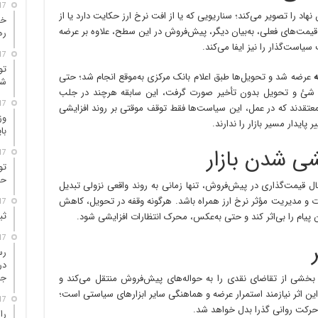
17 ساعت 
هاد را تصویر می‌کند؛ سناریویی که یا از افت نرخ ارز حکایت دارد یا از
خل
 قیمت‌های فعلی، به‌بیان دیگر، پیش‌فروش در این سطح، علاوه بر عرضه
ره
است‌گذار را نیز ایفا می‌کند.
17 ساعت 
تو
ه
عرضه شد و تحویل‌ها طبق اعلام بانک مرکزی به‌موقع انجام شد؛ حتی
شر
یدها تمدید شئ و تحویل بدون تأخیر صورت گرفت، این سابقه هرچند در جلب
17 ساعت 
معتقدند که در عمل، این سیاست‌ها فقط توقف موقتی بر روند افزایشی
وز
 پایدار مسیر بازار را ندارند.
با
‌ شدن بازار
17 ساعت 
تو
حم
 قیمت‌گذاری در پیش‌فروش، تنها زمانی به روند واقعی نزولی تبدیل
 و مدیریت مؤثر نرخ ارز همراه باشد. هرگونه وقفه در تحویل، کاهش
17 ساعت 
ثب
 پیام را بی‌اثر کند و حتی به‌عکس، محرک انتظارات افزایشی شود.
17 ساعت 
در
جا
 بخشی از تقاضای نقدی را به حواله‌های پیش‌فروش منتقل می‌کند و
یت این اثر نیازمند استمرار عرضه و هماهنگی سایر ابزارهای سیاستی است؛
17 ساعت 
حرکت روانی گذرا بدل خواهد شد.
را