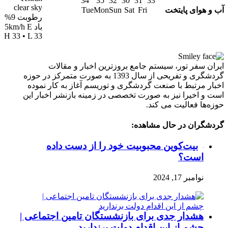
34
35
32
30
31
33
clear sky
آب و هوای پایتخت
Tue
Mon
Sun
Sat
Fri
رطوبت 9%
باد 5km/h E
H 33 • L 33
ایران سفر تور، سیستم جامع بروزترین اخبار و مقالات
گردشگری و تفریحی از سال 1393 به صورت متمرکز در حوزه
اخبار مرتبط با صنعت گردشگری و توریسم آغاز به کار نموده
است و اخیرا نیز به صورت تخصصی در زمینه بازنشر اخبار این
حوزه‌ها فعالیت می کند.
گردشگران در حال مشاهده:
بیت‌کوین محبوبیت خود را از دست داده
است؟
نوامبر 17, 2024
هشدار جدی برای بازنشستگان تامین اجتماعی |
چشم از این اقدام دولت برندارید