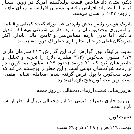
دیگر، نشان داد شاخص قیمت تولیدکننده آمریکا در ژوئن، بسیار
فراتر از انتظارات افزایش یافته و بیشترین افزایش بر مبنای ماهانه
از ژوئن ۲۰۲۲ را نشان می‌دهد.
پاتریک هوسر، رئیس بخش وام‌دهی «سنتورا» گفت: کمیابی و قابلیت
برنامه‌ریزی بیت‌کوین، آن را به یک دارایی شرکتی بی‌سابقه تبدیل
می‌کند، اما بدون بازده مقیاس‌پذیر و تامین مالی پایدار، اکثر
پذیرندگان فعلی در حال انجام بازی خطرناک «رولت» هستند.
سایت برکینگ نیوز گزارش کرد، این گزارش ۲۱۳ سازمان دارای
۱.۷۹ میلیون بیت‌کوین (۲۱۴ میلیارد دلار) را تجزیه و تحلیل و
خاطرنشان کرد که ۷۱ درصد (حدود ۱.۲۷ میلیون بیت‌کوین) در
ترازنامه شرکت‌های دولتی است و این خطر را برجسته می‌کند که
خرید بیت‌کوین با پول قرض گرفته شده «معامله انتقالی منفی»
است، زیرا بیت کوین هیچ بازده‌ای ندارد.
به‌روزرسانی قیمت ارز‌های دیجیتالی در روز جمعه
این رده حاوی تغییرات قیمتی ۱۰ ارز دیجیتالی بزرگ از نظر ارزش
بازار است.
۱- بیت‌کوین
قیمت: ۱۱۹ هزار و ۲۲۸ دلار و ۶۹ سنت