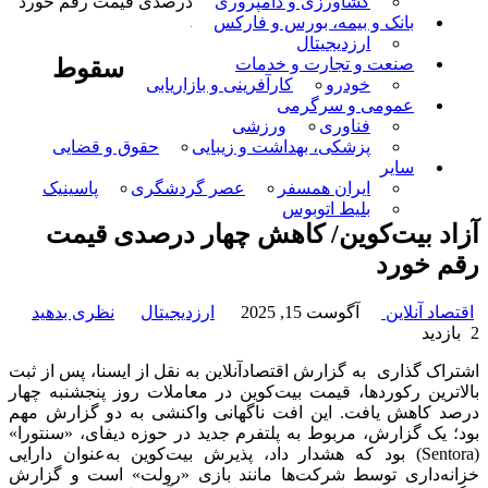
کشاورزی و دامپروری
درصدی قیمت رقم خورد
بانک و بیمه، بورس و فارکس
ارزدیجیتال
سقوط
صنعت و تجارت و خدمات
خودرو
کارآفرینی و بازاریابی
عمومی و سرگرمی
فناوری
ورزشی
پزشکی، بهداشت و زیبایی
حقوق و قضایی
سایر
ایران همسفر
عصر گردشگری
پاسینیک
بلیط اتوبوس
آزاد بیت‌کوین/ کاهش چهار درصدی قیمت
رقم خورد
اقتصاد آنلاین
آگوست 15, 2025
ارزدیجیتال
نظری بدهید
2 بازدید
اشتراک گذاری
به گزارش اقتصادآنلاین به نقل از ایسنا، پس از ثبت
بالاترین رکوردها، قیمت بیت‌کوین در معاملات روز پنجشنبه چهار
درصد کاهش یافت. این افت ناگهانی واکنشی به دو گزارش مهم
بود؛ یک گزارش، مربوط به پلتفرم جدید در حوزه دیفای، «سنتورا»
(Sentora) بود که هشدار داد، پذیرش بیت‌کوین به‌عنوان دارایی
خزانه‌داری توسط شرکت‌ها مانند بازی «رولت» است و گزارش