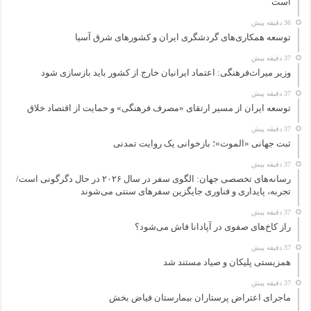
است
36 دقیقه پیش
توسعه همکاری‌های گردشگری ایران و کشورهای شرق آسیا
37 دقیقه پیش
وزیر میراث‌فرهنگی: اعتماد ایرانیان خارج از کشور باید بازسازی شود
37 دقیقه پیش
توسعه ایران از مسیر ارتقای «مصرف فرهنگی» و حمایت از اقتصاد خلاق
37 دقیقه پیش
ثبت جهانی «الموت»؛ بازخوانی یک روایت تمدنی
37 دقیقه پیش
رسانه‌های تخصصی جهان: الگوی سفر در سال ۲۰۲۶ در حال دگرگونی است/
تجربه، پایداری و فناوری جایگزین سفرهای سنتی می‌شوند
37 دقیقه پیش
راز کاخ‌های صفوی در آپادانا فاش می‌شود؟
37 دقیقه پیش
همزیستی پلیکان و صیاد مستند شد
37 دقیقه پیش
ماجرای اعتراض پرستاران بیمارستان فیاض بخش