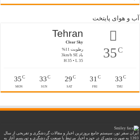
آب و هوای پایتخت
Tehran
Clear Sky
35
C
رطوبت 11%
باد 3km/h SE
H 35 • L 35
C
C
C
C
C
35
33
29
31
33
MON
SUN
SAT
FRI
THU
ایران سفر تور، سیستم جامع بروزترین اخبار و مقالات گردشگری و تفریحی از سال
1393 به صورت متمرکز در حوزه اخبار مرتبط با صنعت گردشگری و توریسم آغاز به