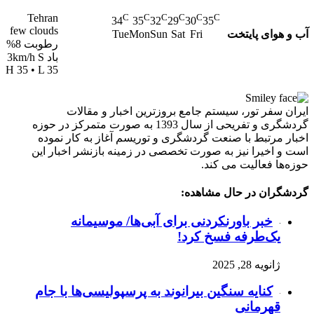
Tehran
C
C
C
C
C
C
34
35
32
29
30
35
few clouds
آب و هوای پایتخت
Tue
Mon
Sun
Sat
Fri
رطوبت 8%
باد 3km/h S
H 35 • L 35
ایران سفر تور، سیستم جامع بروزترین اخبار و مقالات
گردشگری و تفریحی از سال 1393 به صورت متمرکز در حوزه
اخبار مرتبط با صنعت گردشگری و توریسم آغاز به کار نموده
است و اخیرا نیز به صورت تخصصی در زمینه بازنشر اخبار این
حوزه‌ها فعالیت می کند.
گردشگران در حال مشاهده:
خبر باورنکردنی برای آبی‌ها/ موسیمانه
یک‌طرفه فسخ کرد!
ژانویه 28, 2025
کنایه سنگین بیرانوند به پرسپولیسی‌ها با جام
قهرمانی