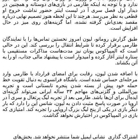
ندارد ‏و با توجه به اینکه طارمی در بازی‌های دوستانه و همچنین در
دیدار ‏اول فصل سری آ در لیست اینتر حضور نداشت خروج او
قطعی به ‏نظر می‌رسد. هرچند تا این لحظه هنوز تصمیم نهایی درباره
مقصد ‏بعدی‌اش گرفته نشده، اما گزینه‌های روی میز در حال
افزایش است‎.‎
طبق گزارش رومانو، لیون امروز نخستین تماس‌ها را با نمایندگان
‏طارمی برقرار کرده تا شرایط انتقال را بررسی کند. این در حالی
است ‏که المپیاکوس یونان نیز مدت‌هاست مذاکرات مستقیمی با
ستاره ‏اینتر آغاز کرده و امیدوار است با پیشنهاد مالی جذاب، او را به
آتن ‏بکشاند‎.‎
با اضافه شدن لیون، رقابت برای امضای قرارداد با طارمی وارد
‏مرحله‌ای حساس شده است. باشگاه فرانسوی به دنبال تقویت خط
‏حمله خود پیش از بسته شدن پنجره تابستانی است و تجربه
‏بین‌المللی و گلزنی‌های مهاجم ۳۳ ساله ایرانی می‌تواند گزینه‌ای
‏ایده‌آل برای آن‌ها باشد‎.‌‏ طارمی بعد از تجربه لیگ پرتغال و سری آ در
‏اروپا در صورت پاسخ مثبت دادن به لیون، شانس این را دارد که بار
‏دیگر بازی در یکی از پنج لیگ بزرگ اروپایی را تجربه کند. امتیازی که
‏بازی در المپیاکوس در اختیارش نخواهد گذاشت. ‏
اشتراک گذاری
نشانی ایمیل شما منتشر نخواهد شد.
بخش‌های