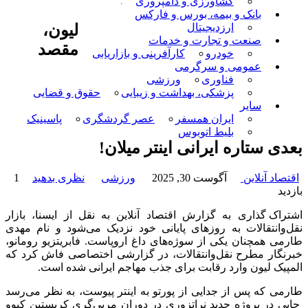
کشاورزی و دامپروری
بانک و بیمه، بورس و فارکس
لیون،
ارزدیجیتال
صنعت و تجارت و خدمات
مقصد
خودرو
کارآفرینی و بازاریابی
عمومی و سرگرمی
فناوری
ورزشی
پزشکی، بهداشت و زیبایی
حقوق و قضایی
سایر
ایران همسفر
عصر گردشگری
پاسینیک
بلیط اتوبوس
بعدی ستاره ایرانی اینتر میلان!
اقتصاد آنلاین
آگوست 30, 2025
ورزشی
نظری بدهید
1
بازدید
اشتراک گذاری
به گزارش اقتصاد آنلاین به نقل از ایسنا، بازار
نقل‌وانتقالات به روزهای پایانی خود ‏نزدیک می‌شود و نام مهدی
طارمی همچنان یکی از سوژه‌های داغ ‏اروپاست. فابریتزیو رومانو،
خبرنگار مطرح نقل‌وانتقالات، در گزارشی ‏اختصاصی فاش کرد که
المپیک لیون وارد رقابت برای جذب مهاجم ‏ایرانی شده است‎.‎
طارمی که پس از جدایی از پورتو به اینتر پیوست، به نظر می‌رسد
‏جایی در پروژه جدید نراتزوری در دوران مربی‌گری کریستین کیوو