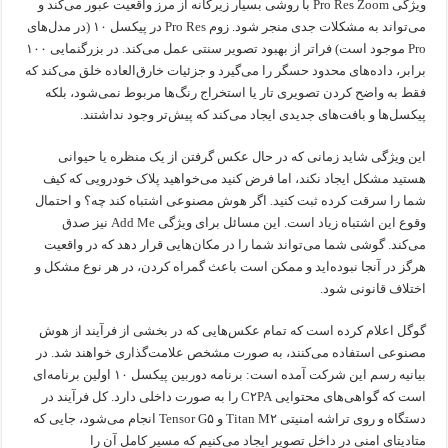
ویژگی Pro Res Zoom با روشی بسیار زیرکانه از مرز واقعیت عبور می‌کند و
می‌تواند به مشکلات جدی منجر شود. زوم Pro Res در پیکسل ۱۰ (در مدل‌های
Pro موجود است) فراتر از بهبود تصویر سنتی عمل می‌کند. در بزرگنمایی ۱۰۰
برابر، داده‌های محدود حسگر را می‌گیرد و جزئیات خارق‌العاده خلق می‌کند که
فقط به واضح کردن تصویری تار یا استخراج رنگ‌ها مربوط نمی‌شود، بلکه
پیکسل‌ها و بافت‌های جدیدی ایجاد می‌کند که پیش‌تر وجود نداشتند.
این ویژگی شاید زمانی که در حال عکس گرفتن از یک منظره یا حیوانی
هستید مشکل ایجاد نکند، اما فرض کنید می‌خواهید پلاک خودرویی که کیف
شما را سرقت کرده ثبت کنید. اگر هوش مصنوعی اشتباه کند چه؟ و احتمال
وقوع این اشتباه زیاد است. این مسائل برای ویژگی Add Me نیز صدق
می‌کند. گوشی شما می‌تواند شما را در مکان‌هایی قرار دهد که در واقعیت
هرگز در آنجا نبوده‌اید و ممکن است باعث گمراه کردن، در هر نوع مشکل و
اختلاف قانونی شود.
گوگل اعلام کرده است که تمام عکس‌هایی که در بخشی از فرآیند از هوش
مصنوعی استفاده می‌کنند، به صورت مشخص علامت‌گذاری خواهند شد. در
بیانیه رسم این شرکت آمده است: برنامه دوربین پیکسل ۱۰ اولین برنامه‌ای
است که گواهی‌های محتوایی C۲PA را به صورت داخلی دارد. کل فرآیند در
دستگاه و روی تراشه امنیتی Titan M۲ و Tensor G۵ انجام می‌شود، جایی که
متادیتای امنی در داخل تصویر ایجاد می‌کنیم که مسیر کامل آن را