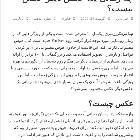
نیست؟
خبرآنلاین
آگوست 24, 2025
فناوری
نظری بدهید
2 بازدید
تینا مزدکی_
سری پیکسل ۱۰ معرفی شده است و یکی از ویژگی‌هایی که از
زمان رونمایی مورد توجه قرار گرفته، زوم Pro Res جدید است که با هوش
مصنوعی کار می‌کند. این قابلیت از جادوی هوش مصنوعی برای پر کردن
فواصل و بازسازی تصویر استفاده می‌کند و بزرگنمایی تا ۱۰۰ برابر را ارائه
می‌دهد. بسیاری از برندهای دیگر نیز هنگام زوم دیجیتال از الگوریتم‌ها بهره
می‌برند، اما سری پیکسل ۱۰ اولین محصولی است که به صورت رسمی و با
افتخار برچسب هوش مصنوعی را بر روی این ویژگی زده است. اما این
ویژگی باعث به وجود آمدن یک سوال بسیار جدی می‌شود؛ چه زمانی یک
عکس دیگر عکس محسوب نمی‌شود؟
عکس چیست؟
واژه «عکس» از زبان یونانی آمده و به معنای «کشیدن (گراف) با نور (فوتو)»
است. از زمان اختراع دوربین تاری، انسان‌ها همواره تلاش کرده‌اند واقعیت را
تا حد امکان دقیق ثبت کنند. برای قرن‌ها، «بهترین» تصویر تصویری بود که
بیشترین شباهت را به واقعیت داشت. این تلاش که هنوز هم ادامه دارد،