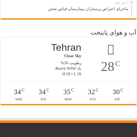
1 روز پیش
ماجرای اعتراض پرستاران بیمارستان فیاض بخش
آب و هوای پایتخت
Tehran
Clear Sky
28
C
رطوبت 28%
باد 4km/h WSW
H 28 • L 28
C
C
C
C
C
34
34
35
32
30
WED
TUE
MON
SUN
SAT